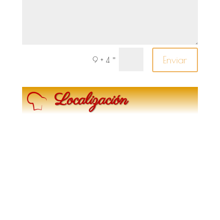
Enviar
=
9 + 4
Localización