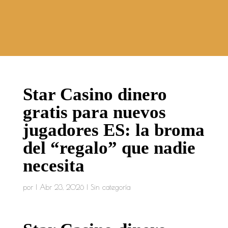
Star Casino dinero
gratis para nuevos
jugadores ES: la broma
del “regalo” que nadie
necesita
por
|
Abr 23, 2026
| Sin categoría