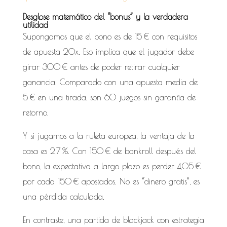
Desglose matemático del “bonus” y la verdadera
utilidad
Supongamos que el bono es de 15 € con requisitos
de apuesta 20x. Eso implica que el jugador debe
girar 300 € antes de poder retirar cualquier
ganancia. Comparado con una apuesta media de
5 € en una tirada, son 60 juegos sin garantía de
retorno.
Y si jugamos a la ruleta europea, la ventaja de la
casa es 2,7 %. Con 150 € de bankroll después del
bono, la expectativa a largo plazo es perder 4,05 €
por cada 150 € apostados. No es “dinero gratis”, es
una pérdida calculada.
En contraste, una partida de blackjack con estrategia