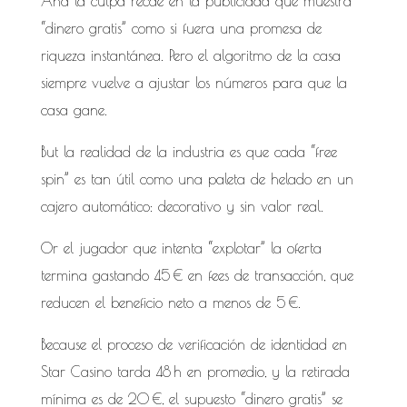
And la culpa recae en la publicidad que muestra
“dinero gratis” como si fuera una promesa de
riqueza instantánea. Pero el algoritmo de la casa
siempre vuelve a ajustar los números para que la
casa gane.
But la realidad de la industria es que cada “free
spin” es tan útil como una paleta de helado en un
cajero automático: decorativo y sin valor real.
Or el jugador que intenta “explotar” la oferta
termina gastando 45 € en fees de transacción, que
reducen el beneficio neto a menos de 5 €.
Because el proceso de verificación de identidad en
Star Casino tarda 48 h en promedio, y la retirada
mínima es de 20 €, el supuesto “dinero gratis” se