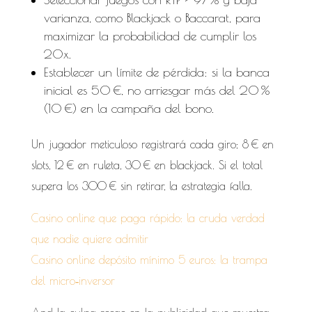
varianza, como Blackjack o Baccarat, para
maximizar la probabilidad de cumplir los
20x.
Establecer un límite de pérdida: si la banca
inicial es 50 €, no arriesgar más del 20 %
(10 €) en la campaña del bono.
Un jugador meticuloso registrará cada giro; 8 € en
slots, 12 € en ruleta, 30 € en blackjack. Si el total
supera los 300 € sin retirar, la estrategia falla.
Casino online que paga rápido: la cruda verdad
que nadie quiere admitir
Casino online depósito mínimo 5 euros: la trampa
del micro‑inversor