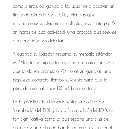
como disfraz, obligando a los usuarios a aceptar un
límite de pérdida de 100 €, mientras que
internamente el algoritmo multiplica ese límite por 2
en horas de alta actividad, una práctica que solo los
auditores internos detectan.
Y cuando el jugador reclama, el mensaje estándar
es: “Nuestro equipo está revisando su caso”, un texto
que tarda en promedio 72 horas en generar una
respuesta concreta, tiempo suficiente para que la
pérdida neta alcance 1 % del balance total.
En la práctica, la diferencia entre la política de
“cashback” del 5 % y la de “reembolso” del 10 % es
tan significativa como la que separa una silla de
oficina de una silla de bar; la primera es funcional,