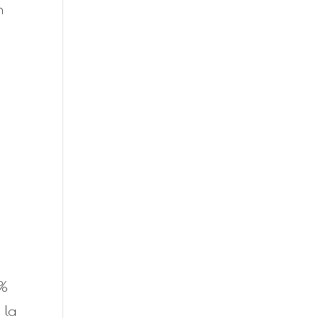
n
 %
 la