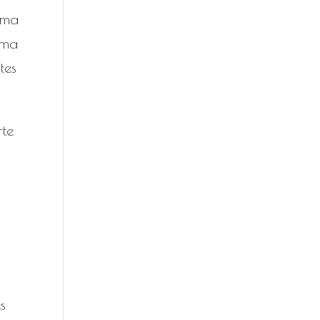
rma
uma
tes
rte
e
s