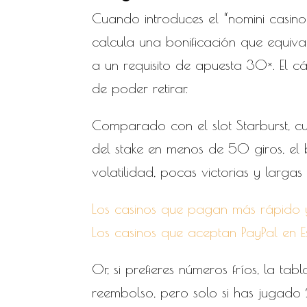
Cuando introduces el “nomini casin
calcula una bonificación que equiva
a un requisito de apuesta 30×. El 
de poder retirar.
Comparado con el slot Starburst, c
del stake en menos de 50 giros, e
volatilidad, pocas victorias y largas
Los casinos que pagan más rápido 
Los casinos que aceptan PayPal en E
Or, si prefieres números fríos, la t
reembolso, pero solo si has jugado