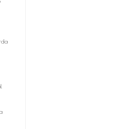
s
erda
l
ra