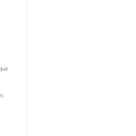
e
que
es