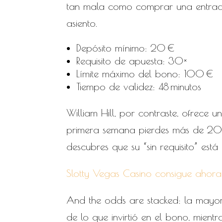
tan mala como comprar una entrada
asiento.
Depósito mínimo: 20 €
Requisito de apuesta: 30×
Límite máximo del bono: 100 €
Tiempo de validez: 48 minutos
William Hill, por contraste, ofrece 
primera semana pierdes más de 20
descubres que su “sin requisito” e
Slotty Vegas Casino consigue ahora 
And the odds are stacked: la mayor
de lo que invirtió en el bono, mien