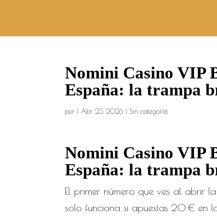
Nomini Casino VIP 
España: la trampa br
por
|
Abr 23, 2026
| Sin categoría
Nomini Casino VIP 
España: la trampa br
El primer número que ves al abrir 
solo funciona si apuestas 20 € en l