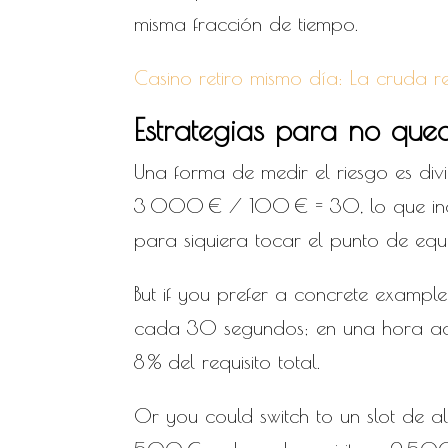
misma fracción de tiempo.
Casino retiro mismo día: La cruda 
Estrategias para no que
Una forma de medir el riesgo es divid
3 000 € / 100 € = 30, lo que indi
para siquiera tocar el punto de equil
But if you prefer a concrete exampl
cada 30 segundos; en una hora acu
8 % del requisito total.
Or you could switch to un slot de a