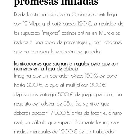
promesas infladas
Desde la oficina de la zona 0, donde el wifi llega
con 12 Mbps y el café cuesta 1,20 €, la realidad de
los supuestos “mejores” casinos online en Murcia se
reduce a una tabla de porcentajes y bonificaciones
que no cambian la ecuación del jugador.
Bonificaciones que suenan a regalos pero que son
números en la hoja de cálculo
Imagina que un operador ofrece 150 % de bono
hasta 300 €, lo que, al multiplicar 200 €
depositados, entrega 500 € de juego, pero con un
requisito de rollover de 35 x. Eso significa que
deberás apostar 17 500 € antes de tocar el dinero
real, un cálculo que supera fácilmente los ingresos
medios mensuales de 1 200 € de un trabajador