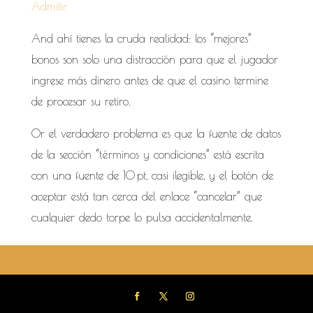
Admitir
And ahí tienes la cruda realidad: los “mejores”
bonos son solo una distracción para que el jugador
ingrese más dinero antes de que el casino termine
de procesar su retiro.
Or el verdadero problema es que la fuente de datos
de la sección “términos y condiciones” está escrita
con una fuente de 10 pt, casi ilegible, y el botón de
aceptar está tan cerca del enlace “cancelar” que
cualquier dedo torpe lo pulsa accidentalmente.