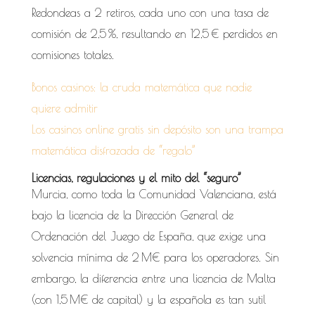
Redondeas a 2 retiros, cada uno con una tasa de
comisión de 2,5 %, resultando en 12,5 € perdidos en
comisiones totales.
Bonos casinos: la cruda matemática que nadie
quiere admitir
Los casinos online gratis sin depósito son una trampa
matemática disfrazada de “regalo”
Licencias, regulaciones y el mito del “seguro”
Murcia, como toda la Comunidad Valenciana, está
bajo la licencia de la Dirección General de
Ordenación del Juego de España, que exige una
solvencia mínima de 2 M€ para los operadores. Sin
embargo, la diferencia entre una licencia de Malta
(con 1,5 M€ de capital) y la española es tan sutil