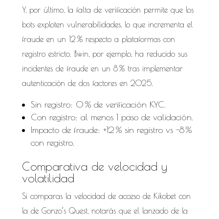
Y, por último, la falta de verificación permite que los
bots exploten vulnerabilidades, lo que incrementa el
fraude en un 12 % respecto a plataformas con
registro estricto. Bwin, por ejemplo, ha reducido sus
incidentes de fraude en un 8 % tras implementar
autenticación de dos factores en 2025.
Sin registro: 0 % de verificación KYC.
Con registro: al menos 1 paso de validación.
Impacto de fraude: +12 % sin registro vs -8 %
con registro.
Comparativa de velocidad y
volatilidad
Si comparas la velocidad de acceso de Kikobet con
la de Gonzo’s Quest, notarás que el lanzado de la