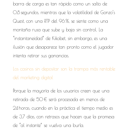
barra de carga es tan rápido como un salto de
0,8 segundos, mientras que la volatilidad de Gonzo’s
Quest, con una RTP del 96 %, se siente como una
montaña rusa que sube y baja sin control. La
“instantaneidad” de Kikobet, sin embargo, es una
ilusión que desaparece tan pronto como el jugador
intenta retirar sus ganancias.
Los casinos sin depositar son la trampa más rentable
del marketing digital
Porque la mayoría de los usuarios creen que una
retirada de 50 € será procesada en menos de
24 horas, cuando en la práctica el tiempo medio es
de 3,7 días, con retrasos que hacen que la promesa
de “al instante” se vuelva una burla.