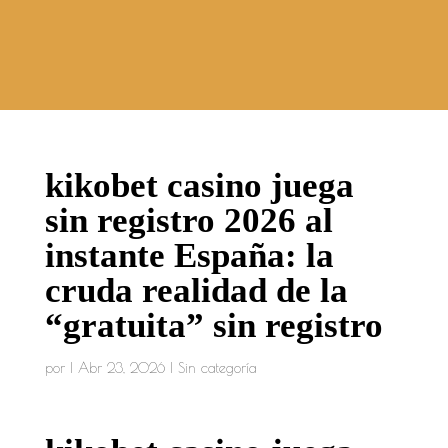
kikobet casino juega
sin registro 2026 al
instante España: la
cruda realidad de la
“gratuita” sin registro
por
|
Abr 23, 2026
| Sin categoría