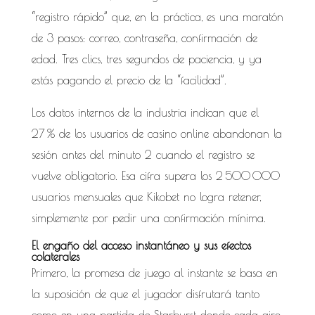
“registro rápido” que, en la práctica, es una maratón
de 3 pasos: correo, contraseña, confirmación de
edad. Tres clics, tres segundos de paciencia, y ya
estás pagando el precio de la “facilidad”.
Los datos internos de la industria indican que el
27 % de los usuarios de casino online abandonan la
sesión antes del minuto 2 cuando el registro se
vuelve obligatorio. Esa cifra supera los 2 500 000
usuarios mensuales que Kikobet no logra retener,
simplemente por pedir una confirmación mínima.
El engaño del acceso instantáneo y sus efectos
colaterales
Primero, la promesa de juego al instante se basa en
la suposición de que el jugador disfrutará tanto