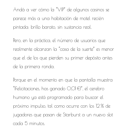
Andá a ver cómo la “VIP” de algunos casinos se
parece más a una habitación de motel recién
pintada: brillo barato, sin sustancia real.
Pero, en la práctica, el número de usuarios que
realmente alcanzan la “casa de la suerte” es menor
que el de los que pierden su primer depósito antes
de la primera ronda.
Porque en el momento en que la pantalla muestra
“¡Felicitaciones, has ganado 0,01 €!”, el cerebro
humano ya está programado para buscar el
próximo impulso, tal como ocurre con los 12 % de
jugadores que pasan de Starburst a un nuevo slot
cada 5 minutos.