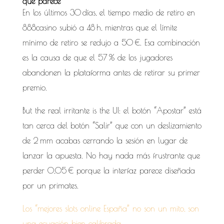
que parece
En los últimos 30 días, el tiempo medio de retiro en
888casino subió a 48 h, mientras que el límite
mínimo de retiro se redujo a 50 €. Esa combinación
es la causa de que el 57 % de los jugadores
abandonen la plataforma antes de retirar su primer
premio.
But the real irritante is the UI: el botón “Apostar” está
tan cerca del botón “Salir” que con un deslizamiento
de 2 mm acabas cerrando la sesión en lugar de
lanzar la apuesta. No hay nada más frustrante que
perder 0,05 € porque la interfaz parece diseñada
por un primates.
Los “mejores slots online España” no son un mito, son
una ecuación bien calibrada