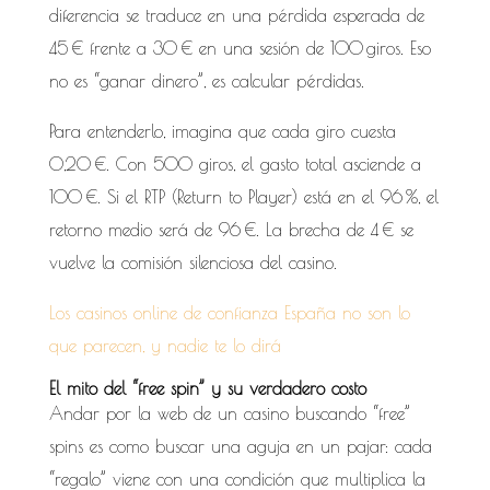
diferencia se traduce en una pérdida esperada de
45 € frente a 30 € en una sesión de 100 giros. Eso
no es “ganar dinero”, es calcular pérdidas.
Para entenderlo, imagina que cada giro cuesta
0,20 €. Con 500 giros, el gasto total asciende a
100 €. Si el RTP (Return to Player) está en el 96 %, el
retorno medio será de 96 €. La brecha de 4 € se
vuelve la comisión silenciosa del casino.
Los casinos online de confianza España no son lo
que parecen, y nadie te lo dirá
El mito del “free spin” y su verdadero costo
Andar por la web de un casino buscando “free”
spins es como buscar una aguja en un pajar: cada
“regalo” viene con una condición que multiplica la