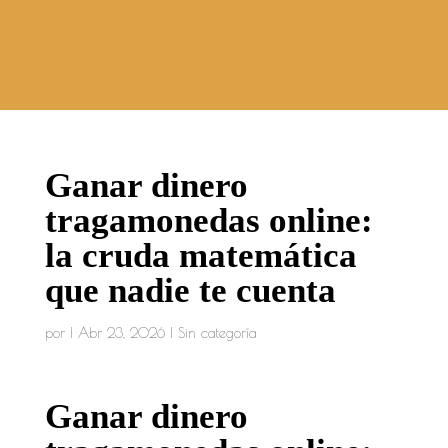
Ganar dinero
tragamonedas online:
la cruda matemática
que nadie te cuenta
por
|
Abr 23, 2026
| Sin categoría
Ganar dinero