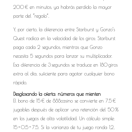
200 € en minutos, ya habrás perdido la mayor
parte del “regalo”.
Y, por cierto, la diferencia entre Starburst y Gonzo’s
Quest radica en la velocidad de los giros: Starburst
paga cada 2 segundos, mientras que Gonzo
necesita 5 segundos para lanzar su multiplicador.
Esa diferencia de 3 segundos se traduce en 180 giros
extra al día, suficiente para agotar cualquier bono
rápido.
Desglosando la oferta: números que mienten
El bono de 15 € de 888casino se convierte en 7,5 €
jugables después de aplicar una retención del 50 %
en los juegos de alta volatilidad. Un cálculo simple:
15 × 0,5 = 7,5. Si la varianza de tu juego ronda 1,2,