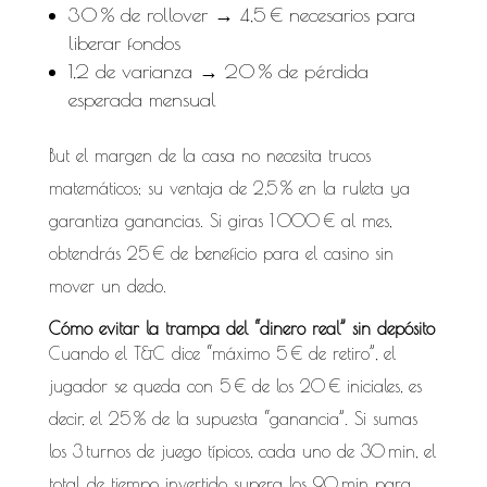
30 % de rollover → 4,5 € necesarios para
liberar fondos
1,2 de varianza → 20 % de pérdida
esperada mensual
But el margen de la casa no necesita trucos
matemáticos; su ventaja de 2,5 % en la ruleta ya
garantiza ganancias. Si giras 1 000 € al mes,
obtendrás 25 € de beneficio para el casino sin
mover un dedo.
Cómo evitar la trampa del “dinero real” sin depósito
Cuando el T&C dice “máximo 5 € de retiro”, el
jugador se queda con 5 € de los 20 € iniciales, es
decir, el 25 % de la supuesta “ganancia”. Si sumas
los 3 turnos de juego típicos, cada uno de 30 min, el
total de tiempo invertido supera los 90 min para