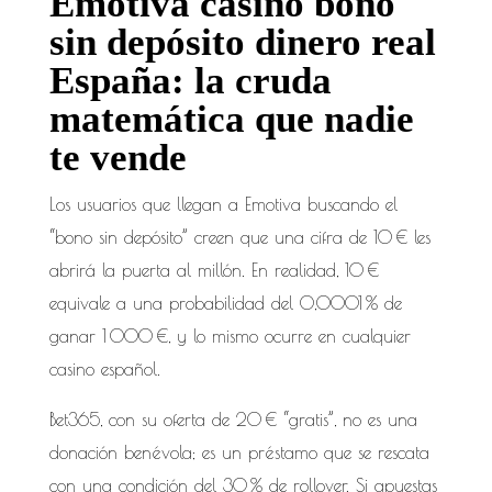
Emotiva casino bono
sin depósito dinero real
España: la cruda
matemática que nadie
te vende
Los usuarios que llegan a Emotiva buscando el
“bono sin depósito” creen que una cifra de 10 € les
abrirá la puerta al millón. En realidad, 10 €
equivale a una probabilidad del 0,0001 % de
ganar 1 000 €, y lo mismo ocurre en cualquier
casino español.
Bet365, con su oferta de 20 € “gratis”, no es una
donación benévola; es un préstamo que se rescata
con una condición del 30 % de rollover. Si apuestas