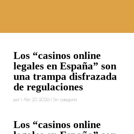
Los “casinos online
legales en España” son
una trampa disfrazada
de regulaciones
por
|
Abr 23, 2026
| Sin categoría
Los “casinos online