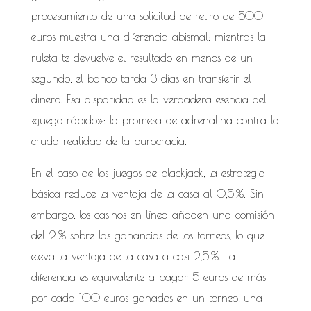
procesamiento de una solicitud de retiro de 500
euros muestra una diferencia abismal: mientras la
ruleta te devuelve el resultado en menos de un
segundo, el banco tarda 3 días en transferir el
dinero. Esa disparidad es la verdadera esencia del
«juego rápido»: la promesa de adrenalina contra la
cruda realidad de la burocracia.
En el caso de los juegos de blackjack, la estrategia
básica reduce la ventaja de la casa al 0,5 %. Sin
embargo, los casinos en línea añaden una comisión
del 2 % sobre las ganancias de los torneos, lo que
eleva la ventaja de la casa a casi 2,5 %. La
diferencia es equivalente a pagar 5 euros de más
por cada 100 euros ganados en un torneo, una