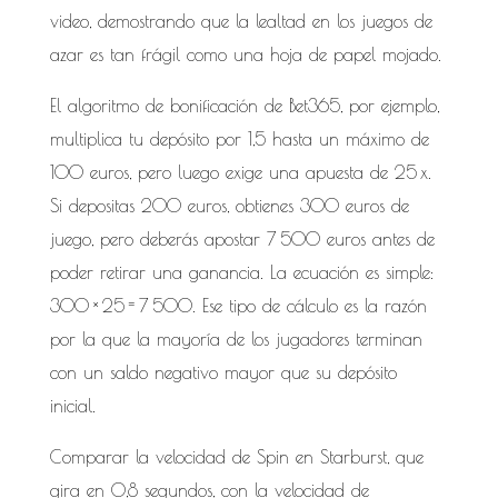
video, demostrando que la lealtad en los juegos de
azar es tan frágil como una hoja de papel mojado.
El algoritmo de bonificación de Bet365, por ejemplo,
multiplica tu depósito por 1,5 hasta un máximo de
100 euros, pero luego exige una apuesta de 25 x.
Si depositas 200 euros, obtienes 300 euros de
juego, pero deberás apostar 7 500 euros antes de
poder retirar una ganancia. La ecuación es simple:
300 × 25 = 7 500. Ese tipo de cálculo es la razón
por la que la mayoría de los jugadores terminan
con un saldo negativo mayor que su depósito
inicial.
Comparar la velocidad de Spin en Starburst, que
gira en 0,8 segundos, con la velocidad de