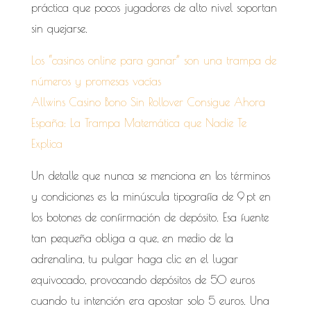
práctica que pocos jugadores de alto nivel soportan
sin quejarse.
Los “casinos online para ganar” son una trampa de
números y promesas vacías
Allwins Casino Bono Sin Rollover Consigue Ahora
España: La Trampa Matemática que Nadie Te
Explica
Un detalle que nunca se menciona en los términos
y condiciones es la minúscula tipografía de 9 pt en
los botones de confirmación de depósito. Esa fuente
tan pequeña obliga a que, en medio de la
adrenalina, tu pulgar haga clic en el lugar
equivocado, provocando depósitos de 50 euros
cuando tu intención era apostar solo 5 euros. Una