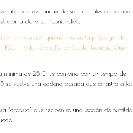
eten atención personalizada son tan útiles como una
el olor a cloro es inconfundible.
ica de un veterano que no cae en la propaganda
n 100 Tiradas Gratis ES: La Cruda Realidad Que
rada mínima de 25 €” se combina con un tiempo de
25 se vuelve una cadena pesada que arrastra a los
cosa “gratuita” que reciben es una lección de humild
uego.