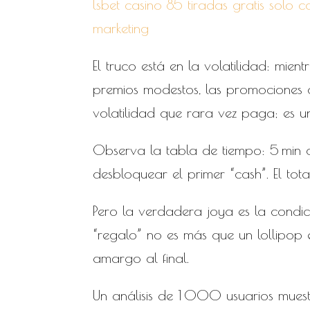
lsbet casino 85 tiradas gratis solo 
marketing
El truco está en la volatilidad: mie
premios modestos, las promociones
volatilidad que rara vez paga; es un
Observa la tabla de tiempo: 5 min de
desbloquear el primer “cash”. El tot
Pero la verdadera joya es la condici
“regalo” no es más que un lollipop 
amargo al final.
Un análisis de 1 000 usuarios muest