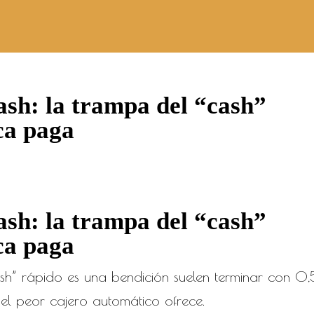
ash: la trampa del “cash”
ca paga
ash: la trampa del “cash”
ca paga
sh” rápido es una bendición suelen terminar con 0,
a el peor cajero automático ofrece.