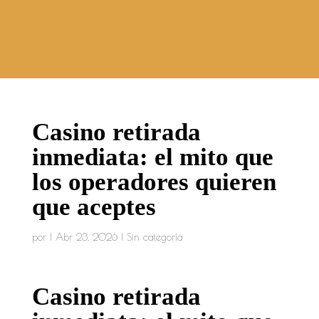
Casino retirada
inmediata: el mito que
los operadores quieren
que aceptes
por
|
Abr 23, 2026
| Sin categoría
Casino retirada