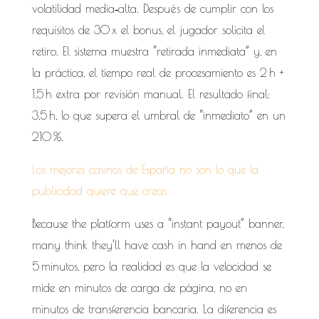
volatilidad media‑alta. Después de cumplir con los
requisitos de 30 x el bonus, el jugador solicita el
retiro. El sistema muestra “retirada inmediata” y, en
la práctica, el tiempo real de procesamiento es 2 h +
1,5 h extra por revisión manual. El resultado final:
3,5 h, lo que supera el umbral de “inmediato” en un
210 %.
Los mejores casinos de España no son lo que la
publicidad quiere que creas
Because the platform uses a “instant payout” banner,
many think they’ll have cash in hand en menos de
5 minutos, pero la realidad es que la velocidad se
mide en minutos de carga de página, no en
minutos de transferencia bancaria. La diferencia es