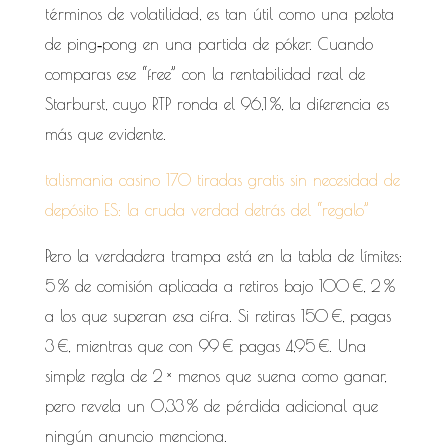
términos de volatilidad, es tan útil como una pelota
de ping‑pong en una partida de póker. Cuando
comparas ese “free” con la rentabilidad real de
Starburst, cuyo RTP ronda el 96,1 %, la diferencia es
más que evidente.
talismania casino 170 tiradas gratis sin necesidad de
depósito ES: la cruda verdad detrás del “regalo”
Pero la verdadera trampa está en la tabla de límites:
5 % de comisión aplicada a retiros bajo 100 €, 2 %
a los que superan esa cifra. Si retiras 150 €, pagas
3 €, mientras que con 99 € pagas 4,95 €. Una
simple regla de 2 × menos que suena como ganar,
pero revela un 0,33 % de pérdida adicional que
ningún anuncio menciona.