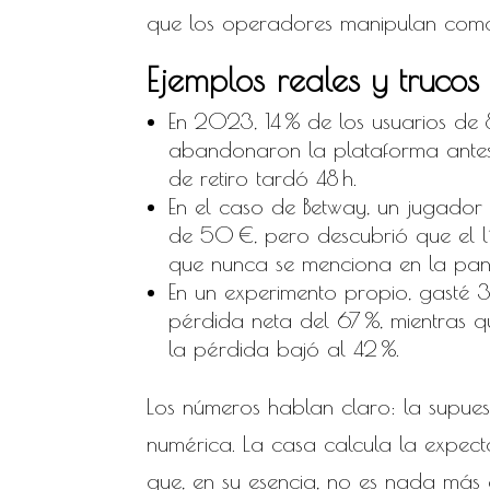
que los operadores manipulan como 
Ejemplos reales y trucos
En 2023, 14 % de los usuarios de 
abandonaron la plataforma antes
de retiro tardó 48 h.
En el caso de Betway, un jugador 
de 50 €, pero descubrió que el l
que nunca se menciona en la pant
En un experimento propio, gasté 3
pérdida neta del 67 %, mientras 
la pérdida bajó al 42 %.
Los números hablan claro: la supuest
numérica. La casa calcula la expec
que, en su esencia, no es nada más 