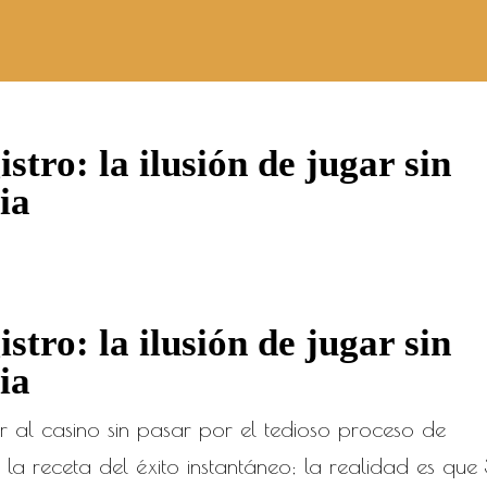
istro: la ilusión de jugar sin
ia
istro: la ilusión de jugar sin
ia
 al casino sin pasar por el tedioso proceso de
la receta del éxito instantáneo; la realidad es que