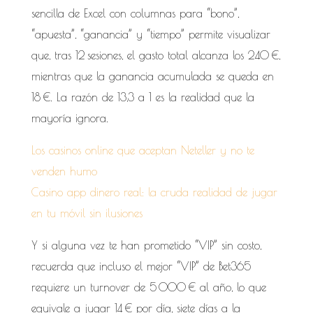
sencilla de Excel con columnas para “bono”,
“apuesta”, “ganancia” y “tiempo” permite visualizar
que, tras 12 sesiones, el gasto total alcanza los 240 €,
mientras que la ganancia acumulada se queda en
18 €. La razón de 13,3 a 1 es la realidad que la
mayoría ignora.
Los casinos online que aceptan Neteller y no te
venden humo
Casino app dinero real: la cruda realidad de jugar
en tu móvil sin ilusiones
Y si alguna vez te han prometido “VIP” sin costo,
recuerda que incluso el mejor “VIP” de Bet365
requiere un turnover de 5 000 € al año, lo que
equivale a jugar 14 € por día, siete días a la