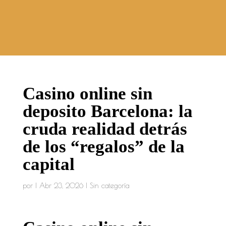
Casino online sin
deposito Barcelona: la
cruda realidad detrás
de los “regalos” de la
capital
por
|
Abr 23, 2026
| Sin categoría