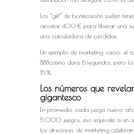
Los “gift” de bonificación suelen ten
apostar 400 € para liberar una sup
una calculadora de pérdidas.
Un ejemplo de marketing vacío: el t
888casino dura 6 segundos, pero la
15 %.
Los números que revelan
gigantesco
En promedio, cada juego nuevo aña
5 000 juegos, eso equivale a un au
los directores de marketing celebra