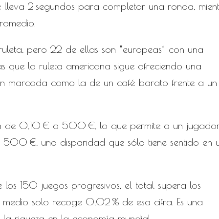
te lleva 2 segundos para completar una ronda, mien
promedio.
 ruleta, pero 22 de ellas son “europeas” con una
ras que la ruleta americana sigue ofreciendo una
 tan marcada como la de un café barato frente a un
an de 0,10 € a 500 €, lo que permite a un jugado
 500 €, una disparidad que sólo tiene sentido en 
 los 150 juegos progresivos, el total supera los
r medio solo recoge 0,02 % de esa cifra. Es una
e la riqueza en la economía mundial.