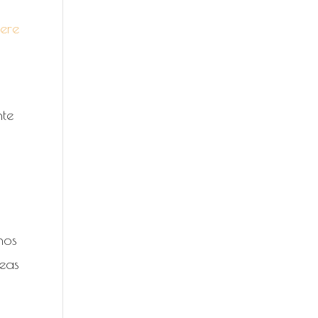
iere
nte
nos
leas