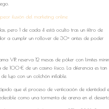
uego.
peor ilusión del marketing online
, pero 1 de cada 4 está oculto tras un filtro de
ador a cumplir un rollover de 30× antes de poder
rama VIP, reserva 12 mesas de póker con límites mín
e 100 € de un casino físico. La diferencia es tan
 lujo con un colchón inflable.
rápido que el proceso de verificación de identidad 
predecible como una tormenta de arena en el desierto