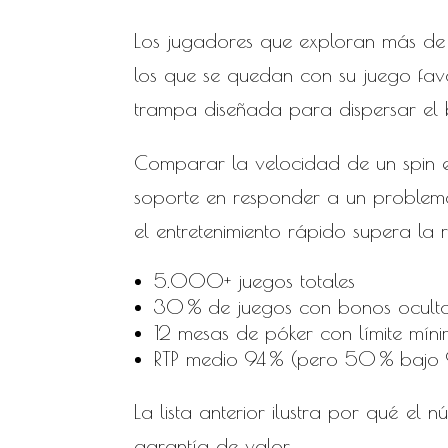
Los jugadores que exploran más de 2
los que se quedan con su juego favo
trampa diseñada para dispersar el b
Comparar la velocidad de un spin e
soporte en responder a un problema
el entretenimiento rápido supera la 
5.000+ juegos totales
30 % de juegos con bonos ocult
12 mesas de póker con límite mí
RTP medio 94 % (pero 50 % bajo
La lista anterior ilustra por qué el
garantía de valor.