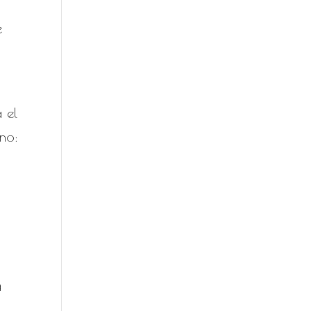
e
 el
no:
a