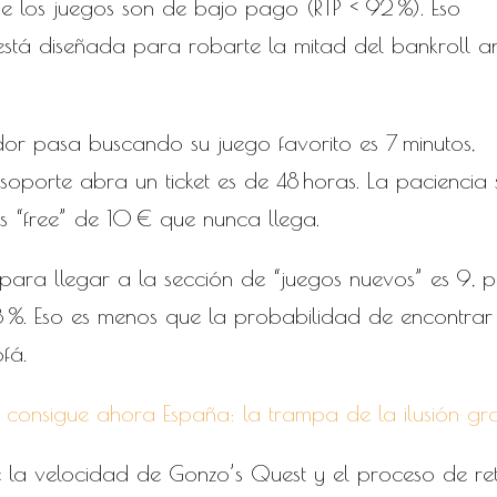
de los juegos son de bajo pago (RTP < 92 %). Eso
 está diseñada para robarte la mitad del bankroll a
or pasa buscando su juego favorito es 7 minutos,
soporte abra un ticket es de 48 horas. La paciencia 
 “free” de 10 € que nunca llega.
 para llegar a la sección de “juegos nuevos” es 9, 
,3 %. Eso es menos que la probabilidad de encontrar
fá.
ro consigue ahora España: la trampa de la ilusión gra
e la velocidad de Gonzo’s Quest y el proceso de ret