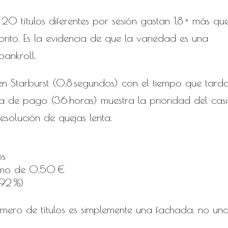
0 títulos diferentes por sesión gastan 1,8 × más qu
rito. Es la evidencia de que la variedad es una
ankroll.
n Starburst (0,8 segundos) con el tiempo que tarda
 de pago (36 horas) muestra la prioridad del casi
resolución de quejas lenta.
os
nimo de 0,50 €
 92 %)
 número de títulos es simplemente una fachada, no un