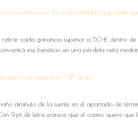
 con transferencia: la cruda realidad que nadie qu
 de retirar cada ganancia superior a 50 € dentro de
 convertirá ese beneficio en una pérdida neta media
a que no te regalarán “VIP” gratis
tamaño diminuto de la fuente en el apartado de térmi
 Con 9 pt de letra, parece que el casino quiere que 