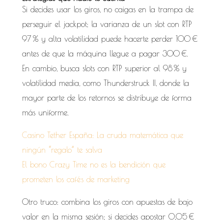
Si decides usar los giros, no caigas en la trampa de
perseguir el jackpot; la varianza de un slot con RTP
97 % y alta volatilidad puede hacerte perder 100 €
antes de que la máquina llegue a pagar 300 €.
En cambio, busca slots con RTP superior al 98 % y
volatilidad media, como Thunderstruck II, donde la
mayor parte de los retornos se distribuye de forma
más uniforme.
Casino Tether España: La cruda matemática que
ningún “regalo” te salva
El bono Crazy Time no es la bendición que
prometen los cafés de marketing
Otro truco: combina los giros con apuestas de bajo
valor en la misma sesión; si decides apostar 0,05 €