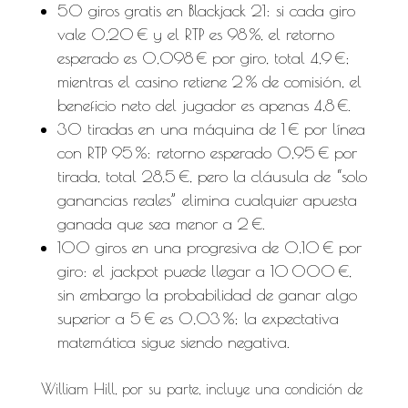
50 giros gratis en Blackjack 21: si cada giro
vale 0,20 € y el RTP es 98 %, el retorno
esperado es 0,098 € por giro, total 4,9 €;
mientras el casino retiene 2 % de comisión, el
beneficio neto del jugador es apenas 4,8 €.
30 tiradas en una máquina de 1 € por línea
con RTP 95 %: retorno esperado 0,95 € por
tirada, total 28,5 €, pero la cláusula de “solo
ganancias reales” elimina cualquier apuesta
ganada que sea menor a 2 €.
100 giros en una progresiva de 0,10 € por
giro: el jackpot puede llegar a 10 000 €,
sin embargo la probabilidad de ganar algo
superior a 5 € es 0,03 %; la expectativa
matemática sigue siendo negativa.
William Hill, por su parte, incluye una condición de