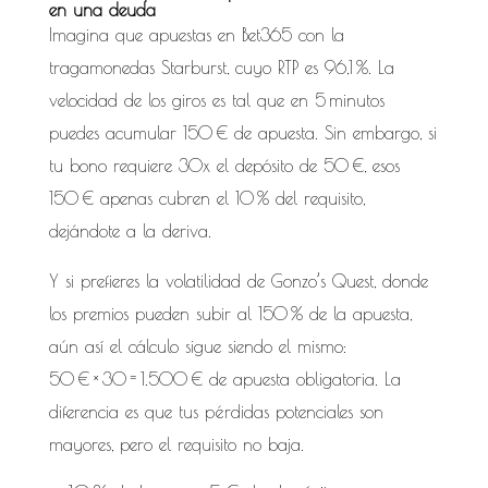
en una deuda
Imagina que apuestas en Bet365 con la
tragamonedas Starburst, cuyo RTP es 96,1 %. La
velocidad de los giros es tal que en 5 minutos
puedes acumular 150 € de apuesta. Sin embargo, si
tu bono requiere 30x el depósito de 50 €, esos
150 € apenas cubren el 10 % del requisito,
dejándote a la deriva.
Y si prefieres la volatilidad de Gonzo’s Quest, donde
los premios pueden subir al 150 % de la apuesta,
aún así el cálculo sigue siendo el mismo:
50 € × 30 = 1.500 € de apuesta obligatoria. La
diferencia es que tus pérdidas potenciales son
mayores, pero el requisito no baja.