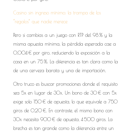
Casino sin ingreso mínimo: la trampa de los
“regalos” que nadie merece
Pero si cambias a un juego con RTP del 98 % y la
misma apuesta mínima, la pérdida esperada cae a
0,004 € por giro, reduciendo la exposición a la
casa en un 75 %. La diferencia es tan clara como la
de una cerveza barata y una de importación.
Otro truco es buscar promociones donde el requisito
sea 5x en lugar de 30x. Un bono de 30 € con 5x
exige solo 150 € de apuesta, lo que equivale a 750
giros de 0,20 €. En contraste, el mismo bono con
30x necesita 900 € de apuesta, 4 500 giros. La
brecha es tan grande como la diferencia entre un