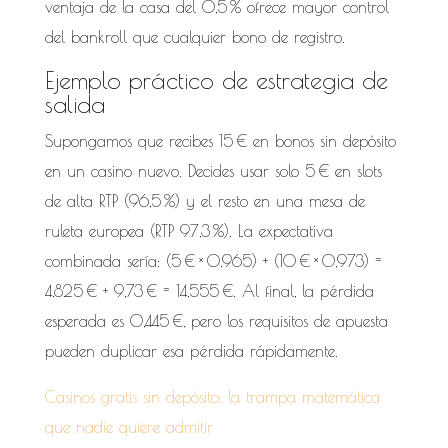
ventaja de la casa del 0,5 % ofrece mayor control
del bankroll que cualquier bono de registro.
Ejemplo práctico de estrategia de
salida
Supongamos que recibes 15 € en bonos sin depósito
en un casino nuevo. Decides usar solo 5 € en slots
de alta RTP (96,5 %) y el resto en una mesa de
ruleta europea (RTP 97,3 %). La expectativa
combinada sería: (5 € × 0,965) + (10 € × 0,973) =
4,825 € + 9,73 € = 14,555 €. Al final, la pérdida
esperada es 0,445 €, pero los requisitos de apuesta
pueden duplicar esa pérdida rápidamente.
Casinos gratis sin depósito: la trampa matemática
que nadie quiere admitir