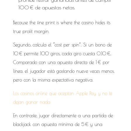
100 € de apuestas netas.
Because the fine print is where the casino hides its
true profit margin.
Segundo, calcula el “cost per spin”. Si un bono de
10 € permite 100 giros, cada giro cuesta 0,10 €.
Comparado con una apuesta directa de 1 € por
línea, el jugador está gastando nueve veces menos,
pero con la misma expectativa negativa.
Los casinos online que aceptan Apple Pay y no te
dejan ganar nada
En contraste, jugar directamente a una partida de
blackjack con apuesta mínima de 5 € y una