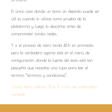
El único caso donde un bono sin depósito puede ser
útil es cuando lo utilizas como prueba de la
plataforma y luego lo descartas antes de
comprometer fondos reales.
Y sí, el proceso de retiro tarda 48 h en promedio,
pero la verdadera agonía está en el menú de
configuración, donde la fuente del texto está tan
pequeña que necesitas una lupa para leer el
término “términos y condiciones”.
Casino bono rollover 30x: El truco del matemático
cansado